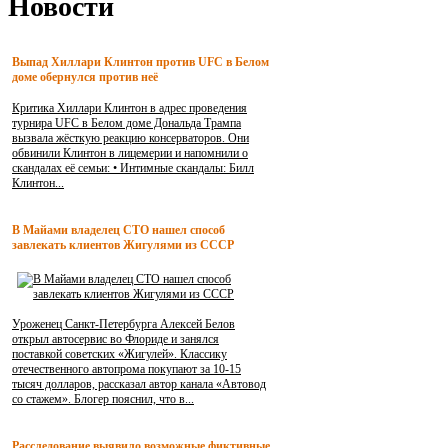
Новости
Выпад Хиллари Клинтон против UFC в Белом
доме обернулся против неё
Критика Хиллари Клинтон в адрес проведения
турнира UFC в Белом доме Дональда Трампа
вызвала жёсткую реакцию консерваторов. Они
обвинили Клинтон в лицемерии и напомнили о
скандалах её семьи: • Интимные скандалы: Билл
Клинтон...
В Майами владелец СТО нашел способ
завлекать клиентов Жигулями из СССР
Уроженец Санкт-Петербурга Алексей Белов
открыл автосервис во Флориде и занялся
поставкой советских «Жигулей». Классику
отечественного автопрома покупают за 10-15
тысяч долларов, рассказал автор канала «Автовод
со стажем». Блогер пояснил, что в...
Расследование выявило возможные фиктивные