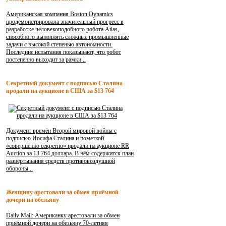
Американская компания Boston Dynamics
продемонстрировала значительный прогресс в
разработке человекоподобного робота Atlas,
способного выполнять сложные промышленные
задачи с высокой степенью автономности.
Последние испытания показывают, что робот
постепенно выходит за рамки...
Секретный документ с подписью Сталина
продали на аукционе в США за $13 764
Документ времён Второй мировой войны с
подписью Иосифа Сталина и пометкой
«совершенно секретно» продали на аукционе RR
Auction за 13 764 доллара. В нём содержится план
развёртывания средств противовоздушной
обороны...
Женщину арестовали за обмен приёмной
дочери на обезьяну
Daily Mail: Американку арестовали за обмен
приёмной дочери на обезьяну 70-летняя