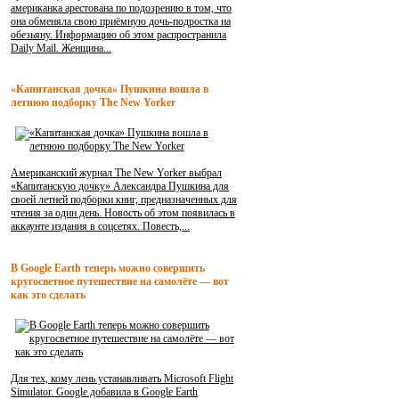
американка арестована по подозрению в том, что
она обменяла свою приёмную дочь-подростка на
обезьяну. Информацию об этом распространила
Daily Mail. Женщина...
«Капитанская дочка» Пушкина вошла в
летнюю подборку The New Yorker
Американский журнал The New Yorker выбрал
«Капитанскую дочку» Александра Пушкина для
своей летней подборки книг, предназначенных для
чтения за один день. Новость об этом появилась в
аккаунте издания в соцсетях. Повесть,...
В Google Earth теперь можно совершить
кругосветное путешествие на самолёте — вот
как это сделать
Для тех, кому лень устанавливать Microsoft Flight
Simulator. Google добавила в Google Earth