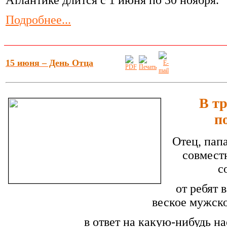
Атлантике длится с 1 июня по 30 ноября.
Подробнее...
15 июня – День Отца
В тр
п
Отец, папа
совмест
с
от ребят 
веское мужск
в ответ на какую-нибудь н