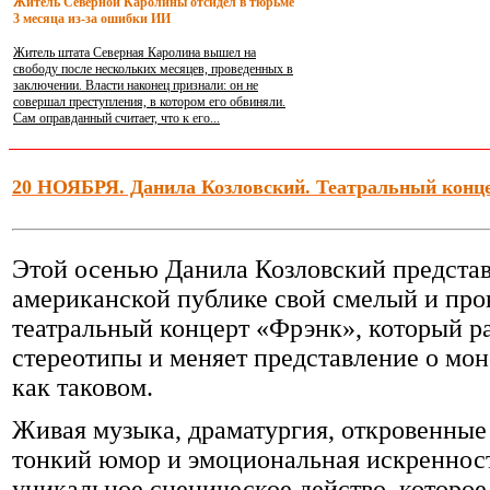
Житель Северной Каролины отсидел в тюрьме
3 месяца из-за ошибки ИИ
Житель штата Северная Каролина вышел на
свободу после нескольких месяцев, проведенных в
заключении. Власти наконец признали: он не
совершал преступления, в котором его обвиняли.
Сам оправданный считает, что к его...
20 НОЯБРЯ. Данила Козловский. Театральный конц
Этой осенью Данила Козловский предста
американской публике свой смелый и пр
театральный концерт «Фрэнк», который р
стереотипы и меняет представление о мо
как таковом.
Живая музыка, драматургия, откровенные
тонкий юмор и эмоциональная искренност
уникальное сценическое действо, которое