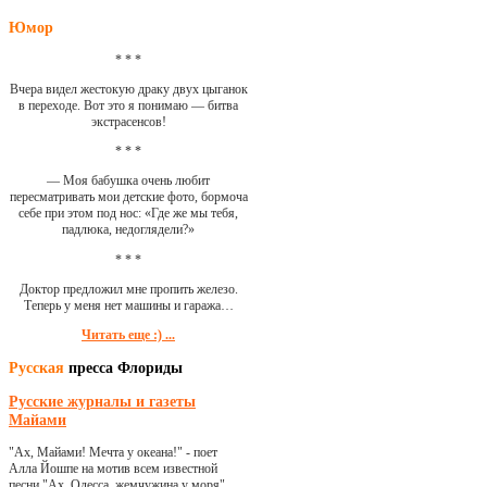
Юмор
* * *
Вчера видел жестокую драку двух цыганок
в переходе. Вот это я понимаю — битва
экстрасенсов!
* * *
— Моя бабушка очень любит
пересматривать мои детские фото, бормоча
себе при этом под нос: «Где же мы тебя,
падлюка, недоглядели?»
* * *
Доктор предложил мне пропить железо.
Теперь у меня нет машины и гаража…
Читать еще :) ...
Русская
пресса Флориды
Русские журналы и газеты
Майами
"Ах, Майами! Мечта у океана!" - поет
Алла Йошпе на мотив всем известной
песни "Ах, Одесса, жемчужина у моря"...