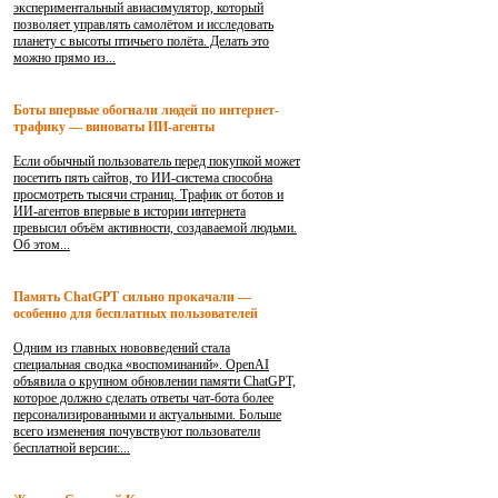
экспериментальный авиасимулятор, который
позволяет управлять самолётом и исследовать
планету с высоты птичьего полёта. Делать это
можно прямо из...
Боты впервые обогнали людей по интернет-
трафику — виноваты ИИ-агенты
Если обычный пользователь перед покупкой может
посетить пять сайтов, то ИИ-система способна
просмотреть тысячи страниц. Трафик от ботов и
ИИ-агентов впервые в истории интернета
превысил объём активности, создаваемой людьми.
Об этом...
Память ChatGPT сильно прокачали —
особенно для бесплатных пользователей
Одним из главных нововведений стала
специальная сводка «воспоминаний». OpenAI
объявила о крупном обновлении памяти ChatGPT,
которое должно сделать ответы чат-бота более
персонализированными и актуальными. Больше
всего изменения почувствуют пользователи
бесплатной версии:...