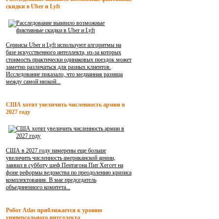
скидки в Uber и Lyft
Сервисы Uber и Lyft используют алгоритмы на
базе искусственного интеллекта, из-за которых
стоимость практически одинаковых поездок может
заметно различаться для разных клиентов.
Исследование показало, что медианная разница
между самой низкой...
США хотят увеличить численность армии в
2027 году
США в 2027 году намерены еще больше
увеличить численность американской армии,
заявил в субботу шеф Пентагона Пит Хегсет на
фоне реформы ведомства по преодолению кризиса
комплектования. В мае председатель
объединенного комитета...
Робот Atlas приближается к уровню
универсального интеллекта