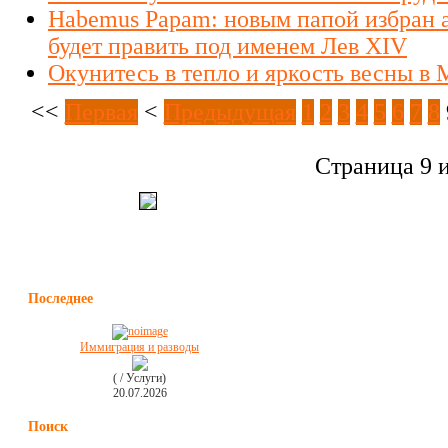
Habemus Papam: новым папой избран 
будет править под именем Лев XIV
Окунитесь в тепло и яркость весны в
<<
Первая
<
Предыдущая
1
2
3
4
5
6
7
8
Страница 9 и
Последнее
Иммиграция и разводы
( / Услуги)
20.07.2026
Поиск