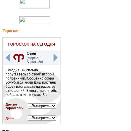
Гороскоп
ГОРОСКОП НА СЕГОДНЯ
Овен
(Март 21 -
Апрель 20)
Сегодня Вы сильно
поругаетесь со своей второй
половинкой. Особенно ссора
усугубится, если Ваш партнёр
будет настаивать на разрыве
отношений. Вместо того чтобы
собрать волю в кулак, Вы
ничего не предпримете. Есть
риск, что сегодня Ваш партнёр
Другие
уйдёт и Вы не станете его
гороскопы
останавливать.
Подробнее
»
День