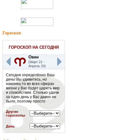
Гороскоп
ГОРОСКОП НА СЕГОДНЯ
Овен
(Март 21 -
Апрель 20)
Сегодня определённо Ваш
день! Вы удивитесь, но
наконец-то во всех сферах
жизни у Вас будет царить мир
и спокойствие. Столько удачи
за один день у Вас давно не
было, поэтому просто
наслаждайтесь этим днём! К
слову, ближайшие недели
Другие
будут такими же позитивными,
гороскопы
как и этот день. Считайте это
белой полосой Вашей жизни.
День
Подробнее
»