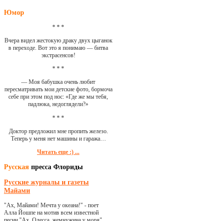
Юмор
* * *
Вчера видел жестокую драку двух цыганок
в переходе. Вот это я понимаю — битва
экстрасенсов!
* * *
— Моя бабушка очень любит
пересматривать мои детские фото, бормоча
себе при этом под нос: «Где же мы тебя,
падлюка, недоглядели?»
* * *
Доктор предложил мне пропить железо.
Теперь у меня нет машины и гаража…
Читать еще :) ...
Русская
пресса Флориды
Русские журналы и газеты
Майами
"Ах, Майами! Мечта у океана!" - поет
Алла Йошпе на мотив всем известной
песни "Ах, Одесса, жемчужина у моря"...