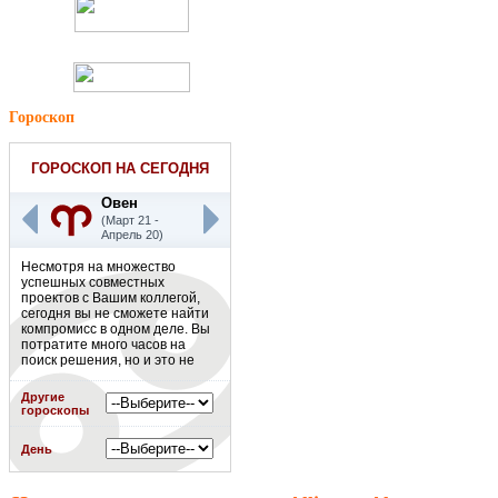
Гороскоп
ГОРОСКОП НА СЕГОДНЯ
Овен
(Март 21 -
Апрель 20)
Несмотря на множество
успешных совместных
проектов с Вашим коллегой,
сегодня вы не сможете найти
компромисс в одном деле. Вы
потратите много часов на
поиск решения, но и это не
приведет Вас к желаемому
результату. Есть риск, что
Другие
больше с этим коллегой Вы
гороскопы
сотрудничать не будете.
Подробнее
»
День