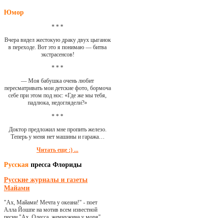
Юмор
* * *
Вчера видел жестокую драку двух цыганок
в переходе. Вот это я понимаю — битва
экстрасенсов!
* * *
— Моя бабушка очень любит
пересматривать мои детские фото, бормоча
себе при этом под нос: «Где же мы тебя,
падлюка, недоглядели?»
* * *
Доктор предложил мне пропить железо.
Теперь у меня нет машины и гаража…
Читать еще :) ...
Русская
пресса Флориды
Русские журналы и газеты
Майами
"Ах, Майами! Мечта у океана!" - поет
Алла Йошпе на мотив всем известной
песни "Ах, Одесса, жемчужина у моря"...