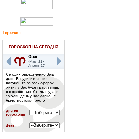
Гороскоп
ГОРОСКОП НА СЕГОДНЯ
Овен
(Март 21 -
Апрель 20)
Сегодня определённо Ваш
день! Вы удивитесь, но
наконец-то во всех сферах
жизни у Вас будет царить мир
и спокойствие. Столько удачи
за один день у Вас давно не
было, поэтому просто
наслаждайтесь этим днём! К
слову, ближайшие недели
Другие
будут такими же позитивными,
гороскопы
как и этот день. Считайте это
белой полосой Вашей жизни.
День
Подробнее
»