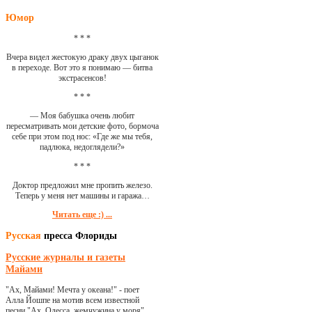
Юмор
* * *
Вчера видел жестокую драку двух цыганок
в переходе. Вот это я понимаю — битва
экстрасенсов!
* * *
— Моя бабушка очень любит
пересматривать мои детские фото, бормоча
себе при этом под нос: «Где же мы тебя,
падлюка, недоглядели?»
* * *
Доктор предложил мне пропить железо.
Теперь у меня нет машины и гаража…
Читать еще :) ...
Русская
пресса Флориды
Русские журналы и газеты
Майами
"Ах, Майами! Мечта у океана!" - поет
Алла Йошпе на мотив всем известной
песни "Ах, Одесса, жемчужина у моря"...