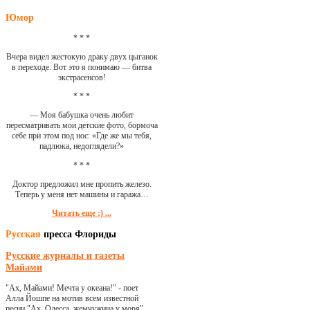
Юмор
* * *
Вчера видел жестокую драку двух цыганок
в переходе. Вот это я понимаю — битва
экстрасенсов!
* * *
— Моя бабушка очень любит
пересматривать мои детские фото, бормоча
себе при этом под нос: «Где же мы тебя,
падлюка, недоглядели?»
* * *
Доктор предложил мне пропить железо.
Теперь у меня нет машины и гаража…
Читать еще :) ...
Русская
пресса Флориды
Русские журналы и газеты
Майами
"Ах, Майами! Мечта у океана!" - поет
Алла Йошпе на мотив всем известной
песни "Ах, Одесса, жемчужина у моря"...