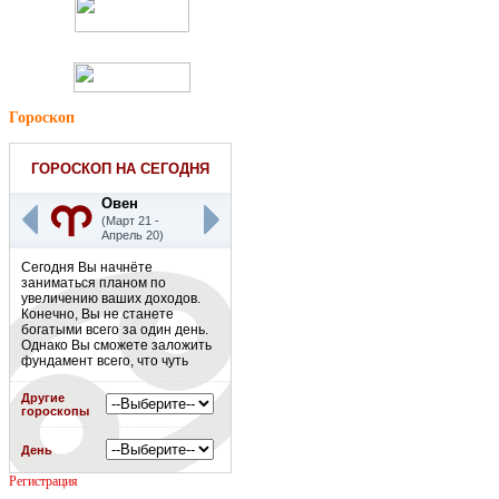
Гороскоп
ГОРОСКОП НА СЕГОДНЯ
Овен
(Март 21 -
Апрель 20)
Сегодня Вы начнёте
заниматься планом по
увеличению ваших доходов.
Конечно, Вы не станете
богатыми всего за один день.
Однако Вы сможете заложить
фундамент всего, что чуть
позже приведет Вас к
заветному процветанию.
Другие
Работайте,
гороскопы
совершенствуйтесь в своей
сфере деятельности, но не
День
забывайте об отдыхе.
Постарайтесь спланировать
Регистрация
расписание своего дня, чтобы