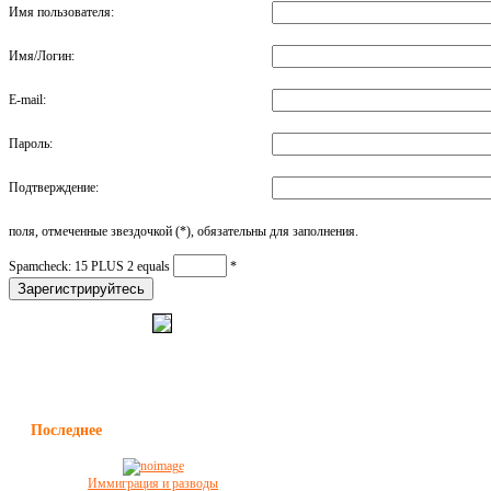
в нем всегда было несколько
Имя пользователя:
часов, которые Вы можете
посвятить отдыху.
Подробнее
»
Имя/Логин:
E-mail:
Пароль:
Подтверждение:
поля, отмеченные звездочкой (*), обязательны для заполнения.
Spamcheck: 15 PLUS 2 equals
*
Зарегистрируйтесь
Последнее
Иммиграция и разводы