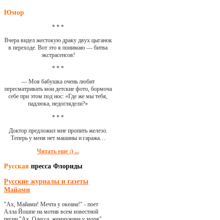
Юмор
* * *
Вчера видел жестокую драку двух цыганок
в переходе. Вот это я понимаю — битва
экстрасенсов!
* * *
— Моя бабушка очень любит
пересматривать мои детские фото, бормоча
себе при этом под нос: «Где же мы тебя,
падлюка, недоглядели?»
* * *
Доктор предложил мне пропить железо.
Теперь у меня нет машины и гаража…
Читать еще :) ...
Русская
пресса Флориды
Русские журналы и газеты
Майами
"Ах, Майами! Мечта у океана!" - поет
Алла Йошпе на мотив всем известной
песни "Ах, Одесса, жемчужина у моря"...