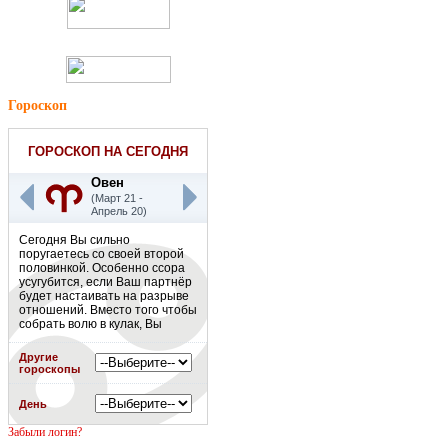
Гороскоп
ГОРОСКОП НА СЕГОДНЯ
Овен
(Март 21 -
Апрель 20)
Сегодня Вы сильно
поругаетесь со своей второй
половинкой. Особенно ссора
усугубится, если Ваш партнёр
будет настаивать на разрыве
отношений. Вместо того чтобы
собрать волю в кулак, Вы
ничего не предпримете. Есть
риск, что сегодня Ваш партнёр
Другие
уйдёт и Вы не станете его
гороскопы
останавливать.
Подробнее
»
День
Забыли логин?