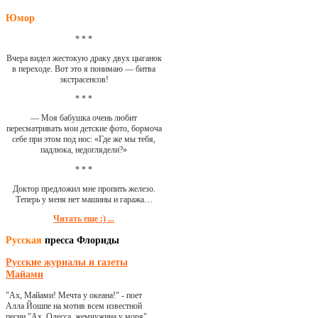
Юмор
* * *
Вчера видел жестокую драку двух цыганок
в переходе. Вот это я понимаю — битва
экстрасенсов!
* * *
— Моя бабушка очень любит
пересматривать мои детские фото, бормоча
себе при этом под нос: «Где же мы тебя,
падлюка, недоглядели?»
* * *
Доктор предложил мне пропить железо.
Теперь у меня нет машины и гаража…
Читать еще :) ...
Русская
пресса Флориды
Русские журналы и газеты
Майами
"Ах, Майами! Мечта у океана!" - поет
Алла Йошпе на мотив всем известной
песни "Ах, Одесса, жемчужина у моря"...