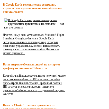
В Google Earth теперь можно совершить
кругосветное путешествие на самолёте — вот
как это сделать
Для тех, кому лень устанавливать Microsoft Flight
Simulator. Google добавила в Google Earth
экспериментальный авиасимулятор, который
позволяет управлять самолётом и исследовать
планету с высоты птичьего полёта. Делать это
можно прямо из...
Боты впервые обогнали людей по интернет-
трафику — виноваты ИИ-агенты
Если обычный пользователь перед покупкой может
посетить пять сайтов, то ИИ-система способна
просмотреть тысячи страниц. Трафик от ботов и
ИИ-агентов впервые в истории интернета
превысил объём активности, создаваемой людьми.
Об этом...
Память ChatGPT сильно прокачали —