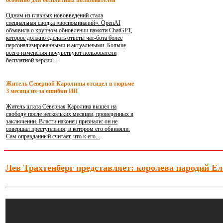
особенно для бесплатных пользователей
Одним из главных нововведений стала
специальная сводка «воспоминаний». OpenAI
объявила о крупном обновлении памяти ChatGPT,
которое должно сделать ответы чат-бота более
персонализированными и актуальными. Больше
всего изменения почувствуют пользователи
бесплатной версии:...
Житель Северной Каролины отсидел в тюрьме
3 месяца из-за ошибки ИИ
Житель штата Северная Каролина вышел на
свободу после нескольких месяцев, проведенных в
заключении. Власти наконец признали: он не
совершал преступления, в котором его обвиняли.
Сам оправданный считает, что к его...
Лев Трахтенберг представляет: королева пародий Ел