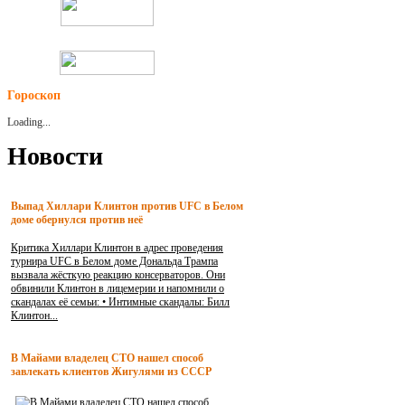
Гороскоп
Loading...
Новости
Выпад Хиллари Клинтон против UFC в Белом
доме обернулся против неё
Критика Хиллари Клинтон в адрес проведения
турнира UFC в Белом доме Дональда Трампа
вызвала жёсткую реакцию консерваторов. Они
обвинили Клинтон в лицемерии и напомнили о
скандалах её семьи: • Интимные скандалы: Билл
Клинтон...
В Майами владелец СТО нашел способ
завлекать клиентов Жигулями из СССР