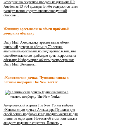
«совершенно секретно» продали на аукционе RR
Auction за 13 764 доллара. В нём содержится план
развёртывания средств противовоздушной
обороны...
Женщину арестовали за обмен приёмной
дочери на обезьяну
Daily Mail: Американку арестовали за обмен
приёмной дочери на обезьяну 70-летняя
американка арестована по подозрению в том, что
она обменяла свою приёмную дочь-подростка на
обезьяну. Информацию об этом распространила
Daily Mail. Женщина...
«Капитанская дочка» Пушкина вошла в
летнюю подборку The New Yorker
Американский журнал The New Yorker выбрал
«Капитанскую дочку» Александра Пушкина для
своей летней подборки книг, предназначенных для
чтения за один день. Новость об этом появилась в
аккаунте издания в соцсетях. Повесть,...