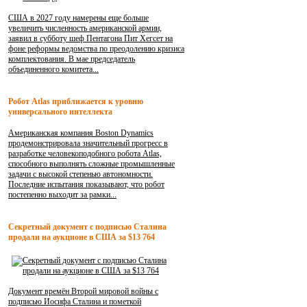
США в 2027 году намерены еще больше
увеличить численность американской армии,
заявил в субботу шеф Пентагона Пит Хегсет на
фоне реформы ведомства по преодолению кризиса
комплектования. В мае председатель
объединенного комитета...
Робот Atlas приближается к уровню
универсального интеллекта
Американская компания Boston Dynamics
продемонстрировала значительный прогресс в
разработке человекоподобного робота Atlas,
способного выполнять сложные промышленные
задачи с высокой степенью автономности.
Последние испытания показывают, что робот
постепенно выходит за рамки...
Секретный документ с подписью Сталина
продали на аукционе в США за $13 764
Документ времён Второй мировой войны с
подписью Иосифа Сталина и пометкой