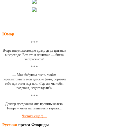
Юмор
* * *
Вчера видел жестокую драку двух цыганок
в переходе. Вот это я понимаю — битва
экстрасенсов!
* * *
— Моя бабушка очень любит
пересматривать мои детские фото, бормоча
себе при этом под нос: «Где же мы тебя,
падлюка, недоглядели?»
* * *
Доктор предложил мне пропить железо.
Теперь у меня нет машины и гаража…
Читать еще :) ...
Русская
пресса Флориды