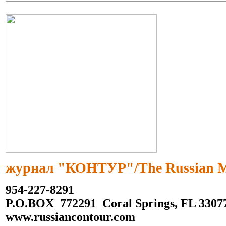
журнал "КОНТУР"/The Russian M
954-227-8291
P.O.BOX 772291 Coral Springs, FL 3307
www.russiancontour.com