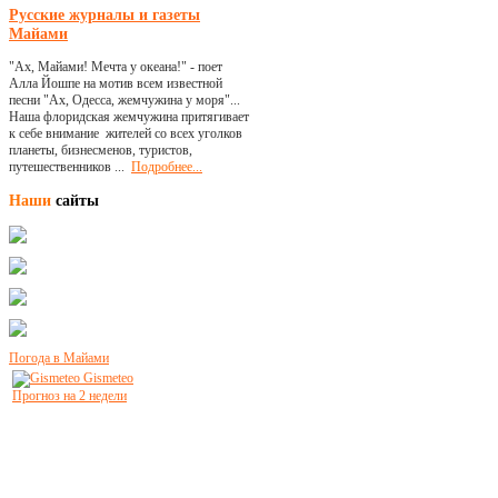
Русские журналы и газеты
Майами
"Ах, Майами! Мечта у океана!" - поет
Алла Йошпе на мотив всем известной
песни "Ах, Одесса, жемчужина у моря"...
Наша флоридская жемчужина притягивает
к себе внимание жителей со всех уголков
планеты, бизнесменов, туристов,
путешественников ...
Подробнее...
Наши
сайты
Погода в Майами
Gismeteo
Прогноз на 2 недели